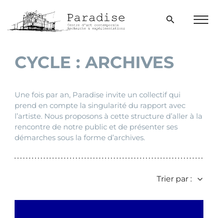
Aller
directement
Ouvrir
Men
la
au
⌂
>
Archives
bur
fenêtre
contenu
de
recherche
CYCLE :
ARCHIVES
Une fois par an, Paradise invite un collectif qui
prend en compte la singularité du rapport avec
l’artiste. Nous proposons à cette structure d’aller à la
rencontre de notre public et de présenter ses
démarches sous la forme d’archives.
Trier par :