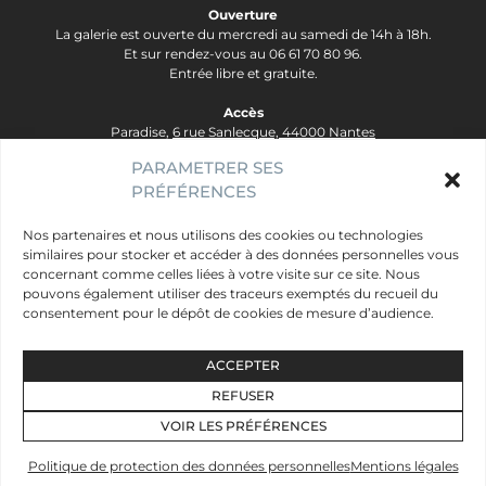
Ouverture
La galerie est ouverte du mercredi au samedi de 14h à 18h.
Et sur rendez-vous au 06 61 70 80 96.
Entrée libre et gratuite.
Accès
Paradise,
6 rue Sanlecque, 44000 Nantes
Tram Lignes 2&3, arrêt Hôtel Dieu - Ligne 1, arrêt Bouffay.
PARAMETRER SES
PRÉFÉRENCES
contact@galerie-paradise.fr
Paradise
Nos partenaires et nous utilisons des cookies ou technologies
similaires pour stocker et accéder à des données personnelles vous
Artistes
concernant comme celles liées à votre visite sur ce site. Nous
Évènements
pouvons également utiliser des traceurs exemptés du recueil du
consentement pour le dépôt de cookies de mesure d’audience.
Publics
Mentions légales
ACCEPTER
Données personnelles
REFUSER
Newsletter
VOIR LES PRÉFÉRENCES
Facebook
Instagram
Vimeo
SoundCloud
Spotify
Politique de protection des données personnelles
Mentions légales