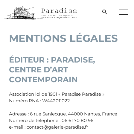
Aller
directement
Ouvrir
Men
la
au
⌂
>
Mentions légales
bur
fenêtre
contenu
de
recherche
MENTIONS LÉGALES
ÉDITEUR : PARADISE,
CENTRE D’ART
CONTEMPORAIN
Association loi de 1901 « Paradise Paradise »
Numéro RNA : W442011022
Adresse : 6 rue Sanlecque, 44000 Nantes, France
Numéro de téléphone : 06 61 70 80 96
e-mail :
contact@galerie-paradise.fr