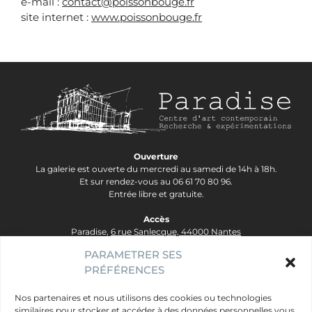
e-mail :
contact@poissonbouge.fr
site internet :
www.poissonbouge.fr
Ouverture
La galerie est ouverte du mercredi au samedi de 14h à 18h.
Et sur rendez-vous au 06 61 70 80 96.
Entrée libre et gratuite.
Accès
Paradise,
6 rue Sanlecque, 44000 Nantes
Tram Lignes 2&3, arrêt Hôtel Dieu - Ligne 1, arrêt Bouffay.
PARAMETRER SES
PRÉFÉRENCES
contact@galerie-paradise.fr
Paradise
Nos partenaires et nous utilisons des cookies ou technologies
similaires pour stocker et accéder à des données personnelles vous