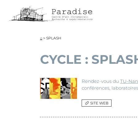
Aller
directement
au
contenu
⌂
>
SPLASH
CYCLE :
SPLAS
Rendez-vous du
TU-Nan
conférences, laboratoires
SITE WEB