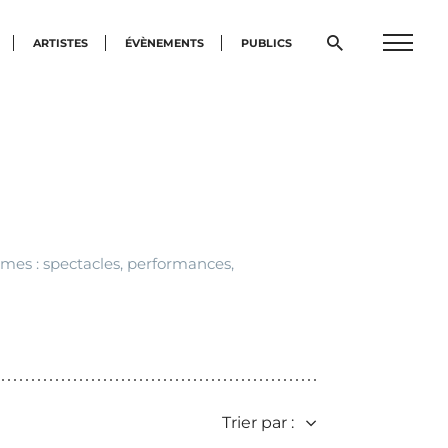
Ouvrir
ARTISTES
ÉVÈNEMENTS
PUBLICS
Menu
la
burge
fenêtre
de
recherche
rmes : spectacles, performances,
Trier par :