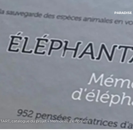
PARADISE
RT, catalogue du projet « Mémoires d’éléphant »