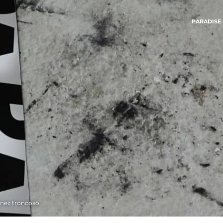
PARADISE
tinez troncoso