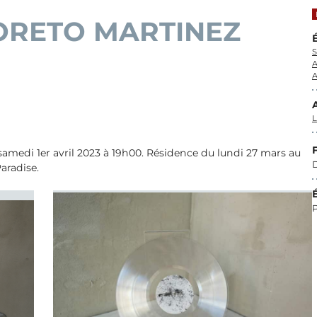
LORETO MARTINEZ
S
A
A
amedi 1er avril 2023 à 19h00. Résidence du lundi 27 mars au
D
aradise.
P