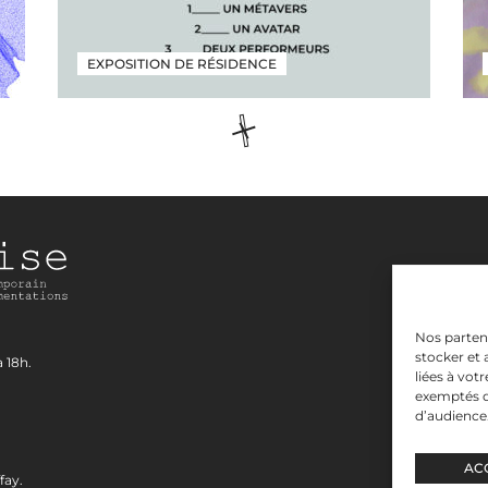
EXPOSITION DE RÉSIDENCE
Chargement
en
cours…
Nos partena
stocker et
 18h.
liées à vot
exemptés d
d’audience
AC
fay.