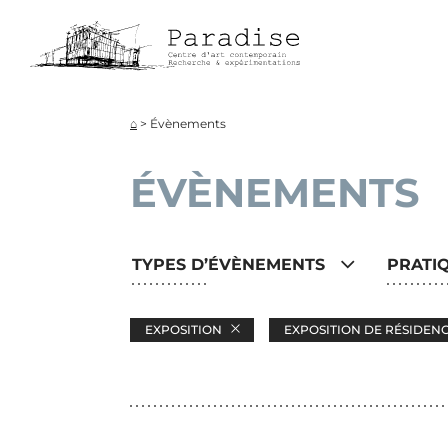
Aller
directement
au
contenu
⌂
>
Évènements
ÉVÈNEMENTS
TYPES D’ÉVÈNEMENTS
PRATI
EXPOSITION
EXPOSITION DE RÉSIDEN