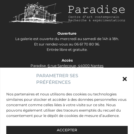
Ouverture
La galerie est ouverte du mercredi au samedi de 14h à 18h.
Et sur rendez-vous au 06 61 70 80 96.
Entrée libre et gratuite.
Accès
Paradise,
6 rue Sanlecque, 44000 Nantes
Tram Lignes 2&3, arrêt Hôtel Dieu - Ligne 1, arrêt Bouffay.
PARAMETRER SES
PRÉFÉRENCES
contact@galerie-paradise.fr
Paradise
Nos partenaires et nous utilisons des cookies ou technologies
similaires pour stocker et accéder à des données personnelles vous
Artistes
concernant comme celles liées à votre visite sur ce site. Nous
Évènements
pouvons également utiliser des traceurs exemptés du recueil du
consentement pour le dépôt de cookies de mesure d’audience.
Publics
Mentions légales
ACCEPTER