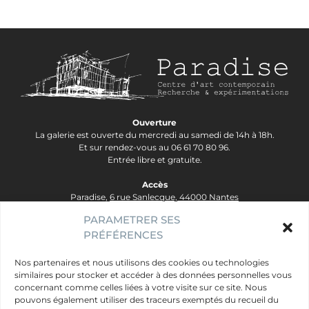
des
articles
Ouverture
La galerie est ouverte du mercredi au samedi de 14h à 18h.
Et sur rendez-vous au 06 61 70 80 96.
Entrée libre et gratuite.
Accès
Paradise,
6 rue Sanlecque, 44000 Nantes
Tram Lignes 2&3, arrêt Hôtel Dieu - Ligne 1, arrêt Bouffay.
PARAMETRER SES
PRÉFÉRENCES
contact@galerie-paradise.fr
Paradise
Nos partenaires et nous utilisons des cookies ou technologies
similaires pour stocker et accéder à des données personnelles vous
Artistes
concernant comme celles liées à votre visite sur ce site. Nous
Évènements
pouvons également utiliser des traceurs exemptés du recueil du