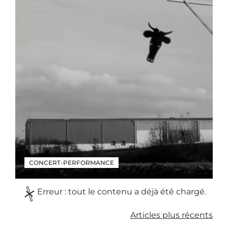
CONCERT-PERFORMANCE
Erreur : tout le contenu a déjà été chargé.
Chargement
en
Navigation
Articles plus récents
cours…