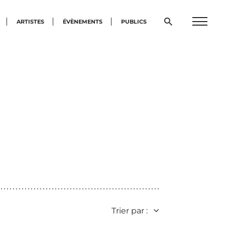
Ouvrir
ARTISTES
ÉVÈNEMENTS
PUBLICS
Menu
la
burge
fenêtre
de
recherche
Trier par :