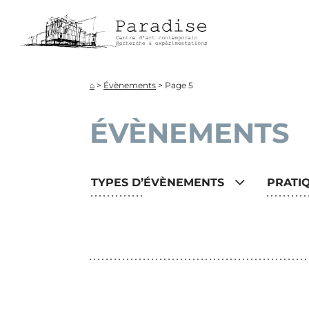
Aller
directement
au
contenu
⌂
>
Évènements
>
Page 5
ÉVÈNEMENTS
TYPES D’ÉVÈNEMENTS
PRATI