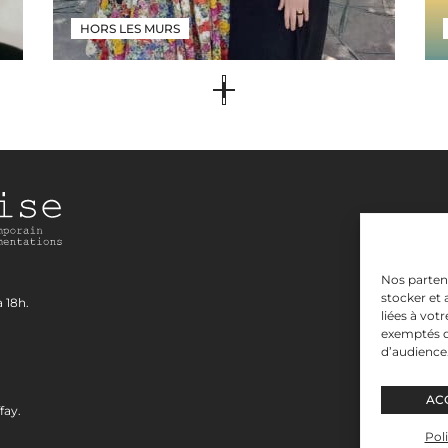
HORS LES MURS
Nos partena
stocker et
liées à vot
exemptés d
d’audience
VERNISSAGE
AC
Pol