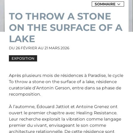
SOMMAIRE
DE
TO
TO THROW A STONE
THROW
A
STONE
ON THE SURFACE OF A
ON
THE
SURFACE
LAKE
OF
A
LAKE
DU
26 FÉVRIER
AU
21 MARS 2026
EXPOSITION
Après plusieurs mois de résidences à Paradise, le cycle
To throw a stone on the surface of a lake, résidence
curatoriale d’Antonin Gerson, entre dans sa phase de
recomposition.
À l’automne, Édouard Jattiot et Antoine Grenez ont
ouvert le premier chapitre avec Healing Resistance.
Leur recherche explorait la vibration comme langage
premier du vivant, envisageant le son comme
architecture relationnelle. De cette résidence sont