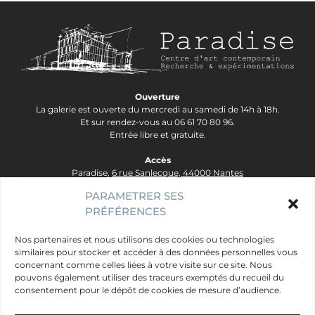
Ouverture
La galerie est ouverte du mercredi au samedi de 14h à 18h.
Et sur rendez-vous au 06 61 70 80 96.
Entrée libre et gratuite.
Accès
Paradise,
6 rue Sanlecque, 44000 Nantes
Tram Lignes 2&3, arrêt Hôtel Dieu - Ligne 1, arrêt Bouffay.
PARAMETRER SES
PRÉFÉRENCES
contact@galerie-paradise.fr
Paradise
Nos partenaires et nous utilisons des cookies ou technologies
similaires pour stocker et accéder à des données personnelles vous
Artistes
concernant comme celles liées à votre visite sur ce site. Nous
Évènements
pouvons également utiliser des traceurs exemptés du recueil du
consentement pour le dépôt de cookies de mesure d’audience.
Publics