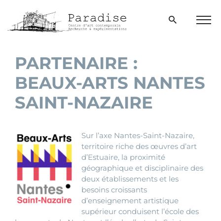
Aller
directement
Ouvrir
Men
la
au
⌂
>
Œuvres
>
Beaux-Arts Nantes Saint-Nazaire
bur
fenêtre
contenu
de
recherche
PARTENAIRE :
BEAUX-ARTS NANTES
SAINT-NAZAIRE
Sur l’axe Nantes-Saint-Nazaire,
territoire riche des œuvres d’art
d’Estuaire, la proximité
géographique et disciplinaire des
deux établissements et les
besoins croissants
d’enseignement artistique
supérieur conduisent l’école des