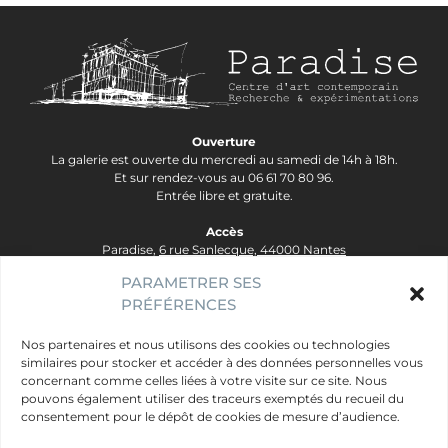
Ouverture
La galerie est ouverte du mercredi au samedi de 14h à 18h.
Et sur rendez-vous au 06 61 70 80 96.
Entrée libre et gratuite.
Accès
Paradise,
6 rue Sanlecque, 44000 Nantes
Tram Lignes 2&3, arrêt Hôtel Dieu - Ligne 1, arrêt Bouffay.
PARAMETRER SES
PRÉFÉRENCES
contact@galerie-paradise.fr
Paradise
Nos partenaires et nous utilisons des cookies ou technologies
similaires pour stocker et accéder à des données personnelles vous
Artistes
concernant comme celles liées à votre visite sur ce site. Nous
Évènements
pouvons également utiliser des traceurs exemptés du recueil du
consentement pour le dépôt de cookies de mesure d’audience.
Publics