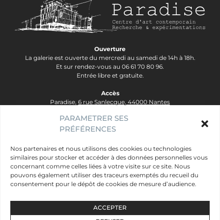
Ouverture
La galerie est ouverte du mercredi au samedi de 14h à 18h.
Et sur rendez-vous au 06 61 70 80 96.
Entrée libre et gratuite.
Accès
Paradise,
6 rue Sanlecque, 44000 Nantes
Tram Lignes 2&3, arrêt Hôtel Dieu - Ligne 1, arrêt Bouffay.
PARAMETRER SES
PRÉFÉRENCES
contact@galerie-paradise.fr
Paradise
Nos partenaires et nous utilisons des cookies ou technologies
similaires pour stocker et accéder à des données personnelles vous
Artistes
concernant comme celles liées à votre visite sur ce site. Nous
Évènements
pouvons également utiliser des traceurs exemptés du recueil du
consentement pour le dépôt de cookies de mesure d’audience.
Publics
Mentions légales
ACCEPTER
Données personnelles