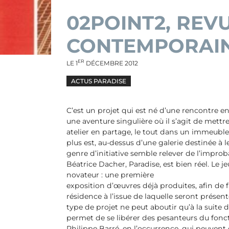
02POINT2, REV
CONTEMPORAI
ER
LE
1
DÉCEMBRE 2012
ACTUS PARADISE
C’est un projet qui est né d’une rencontre ent
une aventure singulière où il s’agit de mettr
atelier en partage, le tout dans un immeuble
plus est, au-dessus d’une galerie destinée à le
genre d’initiative semble relever de l’impro
Béatrice Dacher, Paradise, est bien réel. Le
novateur : une première
exposition d’œuvres déjà produites, afin de fami
résidence à l’issue de laquelle seront présen
type de projet ne peut aboutir qu’à la suit
permet de se libérer des pesanteurs du fonc
Philippe Barré, en l’occurrence, qui peuven