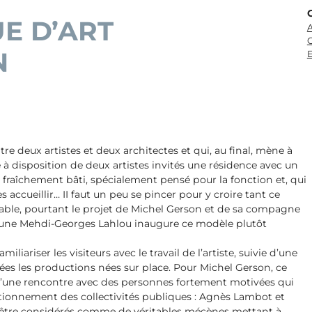
UE D’ART
A
C
N
E
re deux artistes et deux architectes et qui, au final, mène à
e à disposition de deux artistes invités une résidence avec un
 fraîchement bâti, spécialement pensé pour la fonction et, qui
s accueillir… II faut un peu se pincer pour y croire tant ce
bable, pourtant le projet de Michel Gerson et de sa compagne
 jeune Mehdi-Georges Lahlou inaugure ce modèle plutôt
liariser les visiteurs avec le travail de l’artiste, suivie d’une
tées les productions nées sur place. Pour Michel Gerson, ce
e d’une rencontre avec des personnes fortement motivées qui
tionnement des collectivités publiques : Agnès Lambot et
t être considérés comme de véritables mécènes mettant à