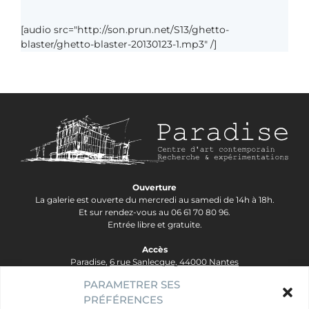
[audio src="http://son.prun.net/S13/ghetto-
blaster/ghetto-blaster-20130123-1.mp3" /]
Ouverture
La galerie est ouverte du mercredi au samedi de 14h à 18h.
Et sur rendez-vous au 06 61 70 80 96.
Entrée libre et gratuite.
Accès
Paradise,
6 rue Sanlecque, 44000 Nantes
Tram Lignes 2&3, arrêt Hôtel Dieu - Ligne 1, arrêt Bouffay.
PARAMETRER SES
PRÉFÉRENCES
contact@galerie-paradise.fr