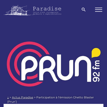
Aller
directement
Ouvrir
Men
la
au
bur
fenêtre
contenu
de
recherche
⌂
>
Actus Paradise
>
Participation à l’émission Ghetto Blaster
(Prun’)