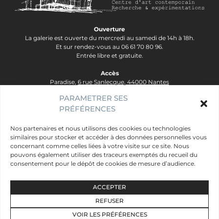
Ouverture
La galerie est ouverte du mercredi au samedi de 14h à 18h.
Et sur rendez-vous au 06 61 70 80 96.
Entrée libre et gratuite.
Accès
Paradise,
6 rue Sanlecque, 44000 Nantes
Tram Lignes 2&3, arrêt Hôtel Dieu - Ligne 1, arrêt Bouffay.
PARAMETRER SES
PRÉFÉRENCES
contact@galerie-paradise.fr
Paradise
Nos partenaires et nous utilisons des cookies ou technologies
similaires pour stocker et accéder à des données personnelles vous
Artistes
concernant comme celles liées à votre visite sur ce site. Nous
Évènements
pouvons également utiliser des traceurs exemptés du recueil du
consentement pour le dépôt de cookies de mesure d’audience.
Publics
Mentions légales
ACCEPTER
Données personnelles
REFUSER
Newsletter
VOIR LES PRÉFÉRENCES