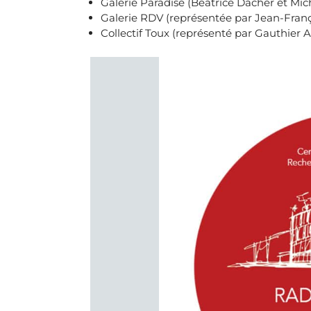
Galerie Paradise (Béatrice Dacher et Mic
Galerie RDV (représentée par Jean-Franço
Collectif Toux (représenté par Gauthier A