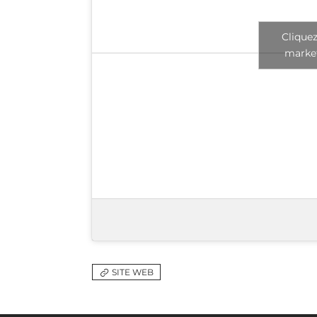
Cliquez
market
SITE WEB