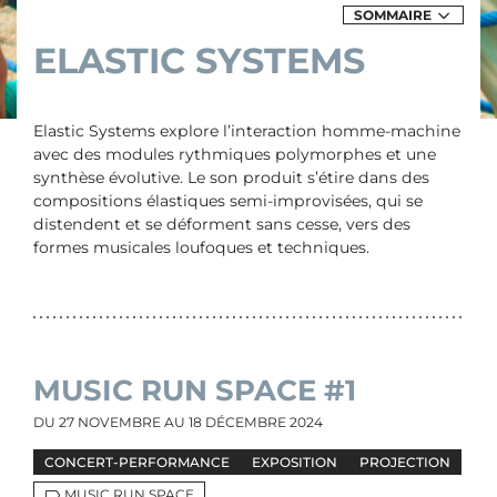
SOMMAIRE
DES
EXPOSITIONS
ELASTIC SYSTEMS
&
ÉVÈNEMENTS
DE
ELASTIC
SYSTEMS
Elastic Systems explore l’interaction homme-machine
avec des modules rythmiques polymorphes et une
synthèse évolutive. Le son produit s’étire dans des
compositions élastiques semi-improvisées, qui se
distendent et se déforment sans cesse, vers des
formes musicales loufoques et techniques.
MUSIC RUN SPACE #1
DU
27 NOVEMBRE
AU
18 DÉCEMBRE 2024
CONCERT-PERFORMANCE
EXPOSITION
PROJECTION
MUSIC RUN SPACE