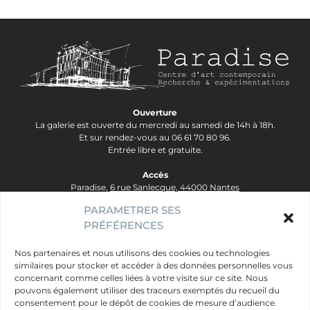
Ouverture
La galerie est ouverte du mercredi au samedi de 14h à 18h.
Et sur rendez-vous au 06 61 70 80 96.
Entrée libre et gratuite.
Accès
Paradise,
6 rue Sanlecque, 44000 Nantes
Tram Lignes 2&3, arrêt Hôtel Dieu - Ligne 1, arrêt Bouffay.
PARAMETRER SES
PRÉFÉRENCES
contact@galerie-paradise.fr
Paradise
Nos partenaires et nous utilisons des cookies ou technologies
similaires pour stocker et accéder à des données personnelles vous
Artistes
concernant comme celles liées à votre visite sur ce site. Nous
Évènements
pouvons également utiliser des traceurs exemptés du recueil du
consentement pour le dépôt de cookies de mesure d’audience.
Publics