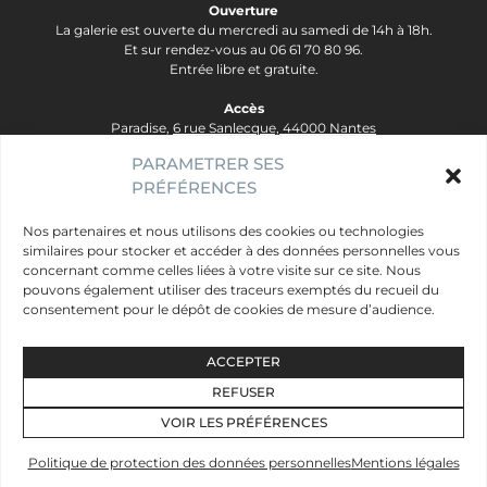
Ouverture
La galerie est ouverte du mercredi au samedi de 14h à 18h.
Et sur rendez-vous au 06 61 70 80 96.
Entrée libre et gratuite.
Accès
Paradise,
6 rue Sanlecque, 44000 Nantes
Tram Lignes 2&3, arrêt Hôtel Dieu - Ligne 1, arrêt Bouffay.
PARAMETRER SES
PRÉFÉRENCES
contact@galerie-paradise.fr
Paradise
Nos partenaires et nous utilisons des cookies ou technologies
similaires pour stocker et accéder à des données personnelles vous
Artistes
concernant comme celles liées à votre visite sur ce site. Nous
Évènements
pouvons également utiliser des traceurs exemptés du recueil du
consentement pour le dépôt de cookies de mesure d’audience.
Publics
Mentions légales
ACCEPTER
Données personnelles
REFUSER
Newsletter
VOIR LES PRÉFÉRENCES
Facebook
Instagram
Vimeo
SoundCloud
Spotify
Politique de protection des données personnelles
Mentions légales