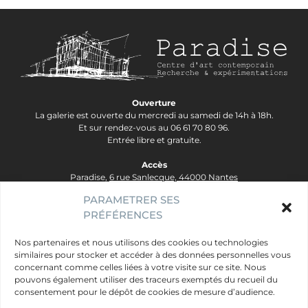
Ouverture
La galerie est ouverte du mercredi au samedi de 14h à 18h.
Et sur rendez-vous au 06 61 70 80 96.
Entrée libre et gratuite.
Accès
Paradise,
6 rue Sanlecque, 44000 Nantes
Tram Lignes 2&3, arrêt Hôtel Dieu - Ligne 1, arrêt Bouffay.
PARAMETRER SES
PRÉFÉRENCES
contact@galerie-paradise.fr
Paradise
Nos partenaires et nous utilisons des cookies ou technologies
similaires pour stocker et accéder à des données personnelles vous
Artistes
concernant comme celles liées à votre visite sur ce site. Nous
Évènements
pouvons également utiliser des traceurs exemptés du recueil du
consentement pour le dépôt de cookies de mesure d’audience.
Publics