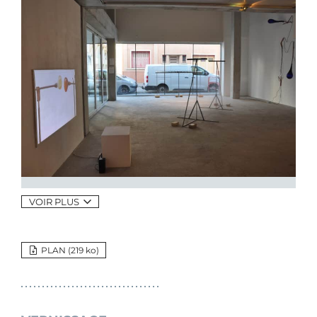
VOIR PLUS
PLAN (219
ko
)