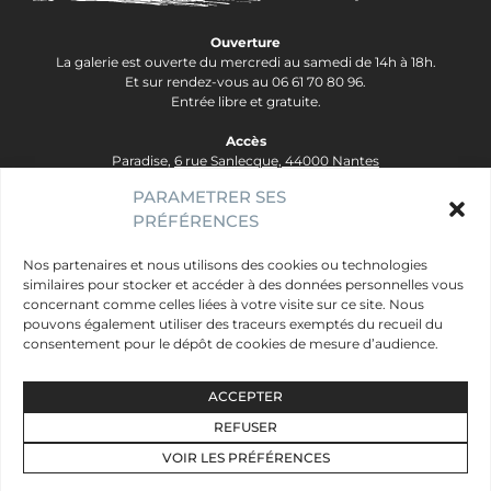
Ouverture
La galerie est ouverte du mercredi au samedi de 14h à 18h.
Et sur rendez-vous au 06 61 70 80 96.
Entrée libre et gratuite.
Accès
Paradise,
6 rue Sanlecque, 44000 Nantes
Tram Lignes 2&3, arrêt Hôtel Dieu - Ligne 1, arrêt Bouffay.
PARAMETRER SES
PRÉFÉRENCES
contact@galerie-paradise.fr
Paradise
Nos partenaires et nous utilisons des cookies ou technologies
similaires pour stocker et accéder à des données personnelles vous
Artistes
concernant comme celles liées à votre visite sur ce site. Nous
Évènements
pouvons également utiliser des traceurs exemptés du recueil du
consentement pour le dépôt de cookies de mesure d’audience.
Publics
Mentions légales
ACCEPTER
Données personnelles
REFUSER
Newsletter
VOIR LES PRÉFÉRENCES