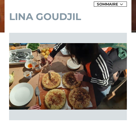
SOMMAIRE
DES
EXPOSITIONS
LINA GOUDJIL
&
ÉVÈNEMENTS
DE
LINA
GOUDJIL