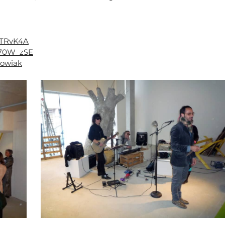
yTRvK4A
g70W_zSE
kowiak