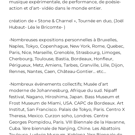
musique expérimentale, de performance, de poésie-
action et d’art- vidéo dans le monde entier.
création de « Stone & Charnel », Tournée en duo, (Joël
Hubaut- Léa le Bricomte- )
-Nombreuses expositions personnelles à Bruxelles,
Naples, Tokyo, Copenhague, New York, Rome, Quebec,
Paris, Nice, Marseille, Grenoble, Strasbourg, Limoges,
Cherbourg, Toulouse, Bastia, Bordeaux, Honfleur,
Périgueux, Metz, Amiens, Tarbes, Granville, Lille, Dijon,
Rennes, Nantes, Caen, Château-Gontier… etc…
-Nombreux événements collectifs; Musée d’art
moderne de Johannesburg, Afrique du sud. Nipaff
festival, Nagano, Hiroshima, Japan. Bass Museum et
Frost Museum de Miami, USA. CAPC de Bordeaux. Art
Institut, San Francisco. Palais de Tokyo, Paris. Centro X
Theresa, Mexico. Curzon soho, Londres. Centre
Georges Pompidou, Paris. VIII Biennale de la Havanne,
Cuba. 1ère biennale de Nanjing, Chine. Les Abattoirs
Toulouse. Ludwig Museum, Koblenz. 1ère Biennale de