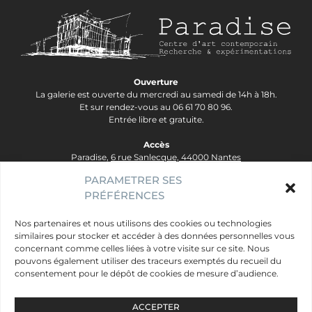
Ouverture
La galerie est ouverte du mercredi au samedi de 14h à 18h.
Et sur rendez-vous au 06 61 70 80 96.
Entrée libre et gratuite.
Accès
Paradise,
6 rue Sanlecque, 44000 Nantes
Tram Lignes 2&3, arrêt Hôtel Dieu - Ligne 1, arrêt Bouffay.
PARAMETRER SES
PRÉFÉRENCES
contact@galerie-paradise.fr
Paradise
Nos partenaires et nous utilisons des cookies ou technologies
similaires pour stocker et accéder à des données personnelles vous
Artistes
concernant comme celles liées à votre visite sur ce site. Nous
Évènements
pouvons également utiliser des traceurs exemptés du recueil du
consentement pour le dépôt de cookies de mesure d’audience.
Publics
Mentions légales
ACCEPTER